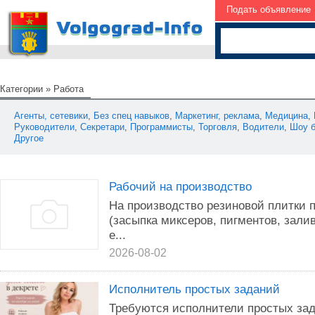
Подать объявление
Категории
»
Работа
Агенты, сетевики
,
Без спец навыков
,
Маркетинг, реклама
,
Медицина
,
Руководители
,
Секретари
,
Программисты
,
Торговля
,
Водители
,
Шоу б
Другое
Рабочий на производство
На производство резиновой плитки 
(засыпка миксеров, пигментов, зали
е...
2026-08-02
Исполнитель простых заданий
Требуются исполнители простых за