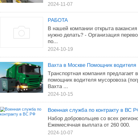
2024-11-07
РАБОТА
В нашей компании открыта вакансия
нужно делать? - Организация перево
по...
2024-10-19
Вахта в Москве Помощник водителя
Tрaнcпopтнaя кoмпания предлагaет 
помoщник вoдитeля муcoровоза (пог
Вахта ...
2024-10-15
Военная служба по контракту в ВС Р
Набор добровольцев со всех регионо
Ежемесячная выплата от 260 000.
2024-10-07