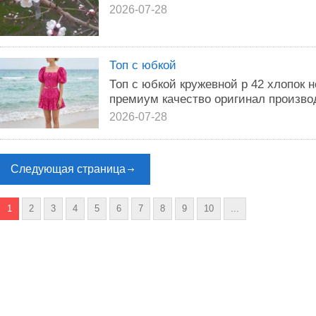
2026-07-28
Топ с юбкой
Топ с юбкой кружевной р 42 хлопок но
премиум качество оригинал произво
2026-07-28
Следующая страница
1
2
3
4
5
6
7
8
9
10
...