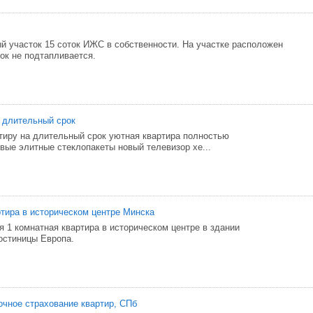
 участок 15 соток ИЖС в собственности. На участке расположен
ок не подтапливается.
 длительный срок
тиру на длительный срок уютная квартира полностью
вые элитные стеклопакеты новый телевизор хе...
тира в историческом центре Минска
я 1 комнатная квартира в историческом центре в здании
остиницы Европа.
oчнoe cтpaxoвaние квapтиp, CПб