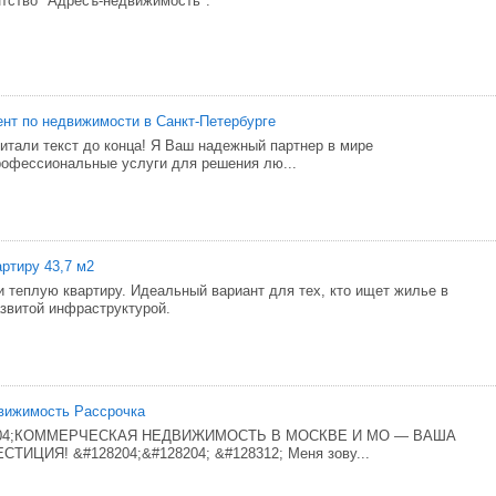
нтство "Адресъ-недвижимость".
нт по недвижимости в Санкт-Петербурге
читали текст до конца! Я Ваш надежный партнер в мире
офессиональные услуги для решения лю...
артиру 43,7 м2
 теплую квартиру. Идеальный вариант для тех, кто ищет жилье в
азвитой инфраструктурой.
вижимость Рассрочка
8204;КОММЕРЧЕСКАЯ НЕДВИЖИМОСТЬ В МОСКВЕ И МО — ВАША
ИЦИЯ! &#128204;&#128204; &#128312; Меня зову...