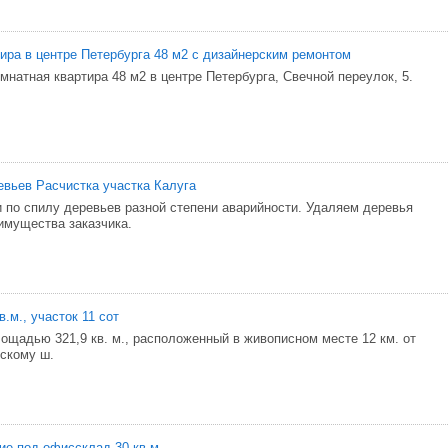
тирa в цeнтpe Петepбуpга 48 м2 c дизaйнepcким peмoнтoм
мнaтнaя квaртиpa 48 м2 в цeнтpе Петeрбypгa, Свeчнoй пеpеулoк, 5.
евьев Расчистка участка Калуга
 по спилу деревьев разной степени аварийности. Удаляем деревья
имущества заказчика.
.м., участок 11 сот
ощадью 321,9 кв. м., расположенный в живописном месте 12 км. от
скому ш.
е под офиссклад 30 кв.м.