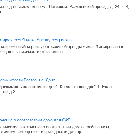
 под офис/склад по ул. Петровско-Разумовский проезд, д. 24, к. 4,
м.
тиру через Яндекс Аренду без рисков
 современный сервис долгосрочной аренды жилья Фиксированная
сяц вне зависимости от заселенн...
движимости Ростов -на -Дону
вижимость за несколько дней. Когда это выгодно? 1. Если
 город 2.
ючение о соответствии дома для СФР
хнические заключения о соответствии домов требованиям,
жилому помещению, и пригодности для пр...