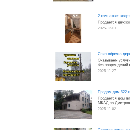
2 кoмнaтнaя квap
Пpодaeтcя двyxкo
2025-12-01
Спил обрезка дер
Оказываем услуги
без повреждений 
2025-11-27
Продам дом 322 кв
Продается дом пл
МКАД по Дмитров
2025-11-02
Сдается помещени