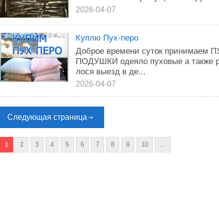
2026-04-07
Куплю Пух-перо
Доброе времени суток принимаем
ПОДУШКИ одеяло пуховые а также 
лося выезд в де...
2026-04-07
Следующая страница
1
2
3
4
5
6
7
8
9
10
...