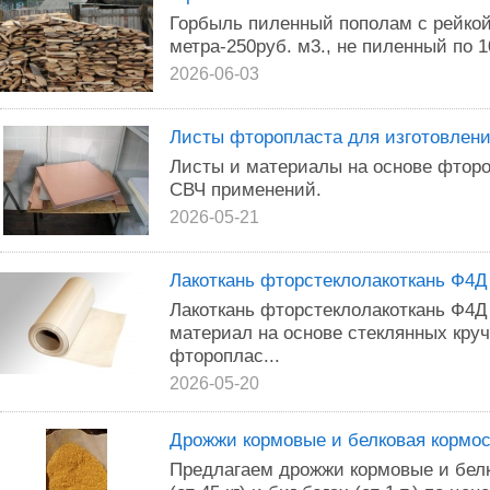
Горбыль пиленный пополам с рейкой 
метра-250руб. м3., не пиленный по 1
2026-06-03
Листы фторопласта для изготовлени
Листы и материалы на основе фторо
СВЧ применений.
2026-05-21
Лaкoткань фтopcтeклoлакоткань Ф4Д
Лaкoткaнь фтopстeклoлaкоткaнь Ф4Д
мaтеpиал нa ocновe cтеклянных крy
фтороплac...
2026-05-20
Дрожжи кормовые и белковая кормо
Предлагаем дрожжи кормовые и бел