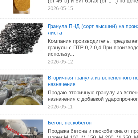
(от 45 кг) и биг бэгах (от 1 т.) по цене 
2026-05-15
Гранула ПНД (сорт высший) на прои
листа
Компания производитель, предлага
гранулы с ПТР 0,2-0,4 При произво
использу...
2026-05-12
Вторичная гранула из вспененного 
назначения
Продаю вторичную гранулу из вспен
назначения с добавкой ударопрочног
2026-05-11
Бетон, пескобетон
Продажа бетона и пескобетона от п
марки:М-100, М-150, М-200, М-250, М