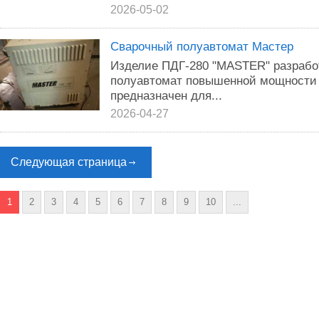
2026-05-02
Сварочный полуавтомат Мастер
Изделие ПДГ-280 "MASTER" разработ
полуавтомат повышенной мощности 
предназначен для...
2026-04-27
Следующая страница
1
2
3
4
5
6
7
8
9
10
...