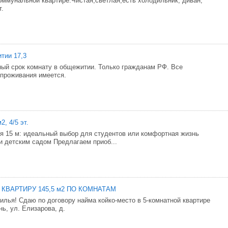
оммунальной квартире.Чистая,светлая,есть холодильник, диван,
т.
тии 17,3
ый срок комнату в общежитии. Только гражданам РФ. Все
проживания имеется.
2, 4/5 эт.
ия 15 м: идеальный выбор для студентов или комфортная жизнь
и детским садом Предлагаем приоб...
КВАРТИРУ 145,5 м2 ПО КОМНАТАМ
я! Сдаю по договору найма койко-место в 5-комнатной квартире
нь, ул. Елизарова, д.