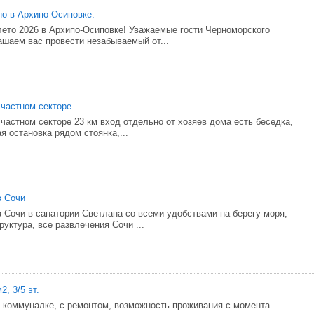
но в Архипо-Осиповке.
ето 2026 в Архипо-Осиповке! Уважаемые гости Черноморского
ашаем вас провести незабываемый от...
 частном секторе
 частном секторе 23 км вход отдельно от хозяев дома есть беседка,
я остановка рядом стоянка,...
в Cочи
 Сочи в санатории Светлана со всеми удобствами на берегу моря,
уктура, все развлечения Сочи ...
2, 3/5 эт.
 коммуналке, с ремонтом, возможность проживания с момента