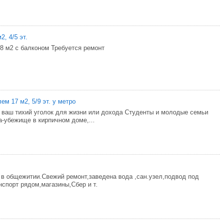
2, 4/5 эт.
8 м2 с балконом Требуется ремонт
ем 17 м2, 5/9 эт. у метро
- ваш тихий уголок для жизни или дохода Студенты и молодые семьи
а-убежище в кирпичном доме,...
в общежитии.Свежий ремонт,заведена вода ,сан.узел,подвод под
нспорт рядом,магазины,Сбер и т.