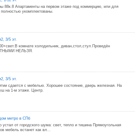
ры 88к.8 Апартаменты на первом этаже под коммерцию, или для
, полностью укомплектованы.
2, 3/5 эт.
00+свет.В комнате холодильник, диван,стол,стул.Проведён
ОТНЫМИ НЕЛЬЗЯ.
2, 3/5 эт.
тии сдается с мебелью. Хорошее состояние, дверь железная. На
уш на 1-м этаже. Центр.
дом метро в СПб
то устал от городского шума: свет, тепло и тишина Прямоугольная
ов мебель встанет как вл...