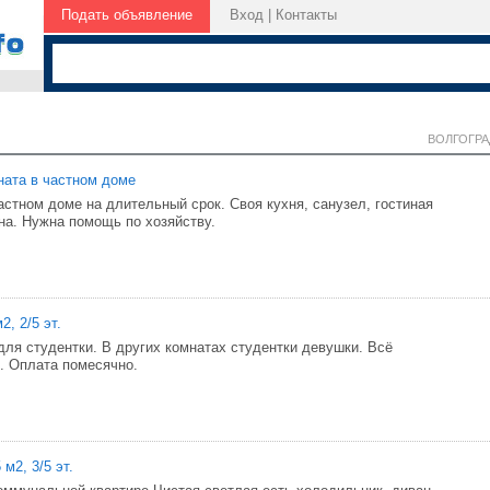
Подать объявление
Вход
|
Контакты
ВОЛГОГРА
мната в частном доме
астном доме на длительный срок. Своя кухня, санузел, гостиная
она. Нужна помощь по хозяйству.
2, 2/5 эт.
для студентки. В других комнатах студентки девушки. Всё
. Оплата помесячно.
 м2, 3/5 эт.