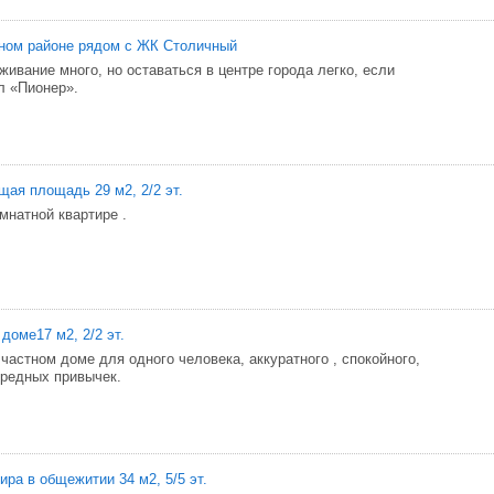
ном районе рядом с ЖК Столичный
живание много, но оставаться в центре города легко, если
л «Пионер».
бщая площадь 29 м2, 2/2 эт.
мнатной квартире .
доме17 м2, 2/2 эт.
частном доме для одного человека, аккуратного , спокойного,
вредных привычек.
ира в общежитии 34 м2, 5/5 эт.