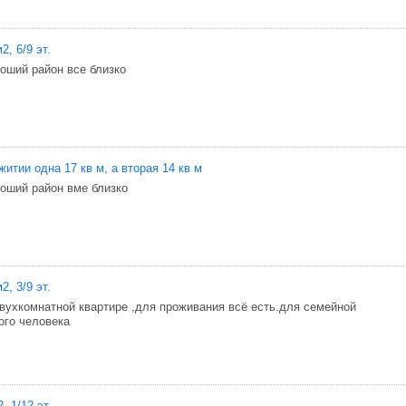
2, 6/9 эт.
роший район все близко
итии одна 17 кв м, а вторая 14 кв м
роший район вме близко
2, 3/9 эт.
вухкомнатной квартире ,для проживания всё есть.для семейной
ого человека
 1/12 эт.