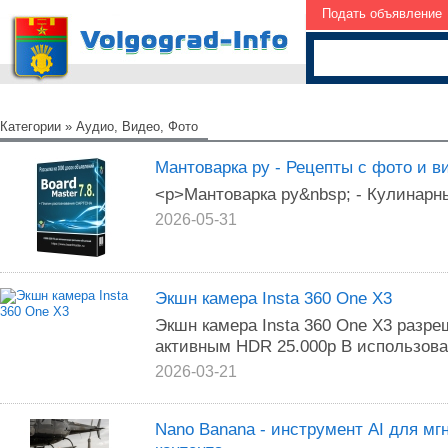
Подать объявление
Категории
»
Аудио, Видео, Фото
Мантоварка ру - Рецепты с фото и в
<p>Мантоварка ру&nbsp; - Кулинарны
2026-05-31
Экшн камера Insta 360 One X3
Экшн камера Insta 360 One X3 разре
активным HDR 25.000р В использов
2026-03-21
Nano Banana - инструмент AI для мг