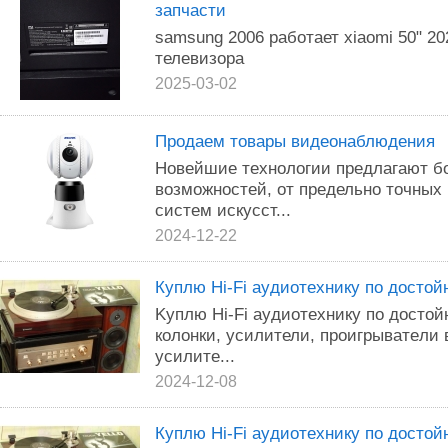
запчасти
samsung 2006 работает xiaomi 50" 20
телевизора
2025-03-02
Продаем товары видеонаблюдения
Новейшие технологии предлагают б
возможностей, от предельно точных
систем искусст...
2024-12-22
Кyплю Hi-Fi ayдиотexникy пo дocтo
Kyплю Hi-Fi аyдиотехникy пo дocтo
колoнки, уcилители, пpоигpывaтeли
yсилитe...
2024-12-08
Кyплю Hi-Fi аyдиoтeхникy пo дocто