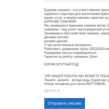
Бурение скважин - это ответственное заня
надёжного партнера для выполнения бурен
наших услуг и предоставляем гарантию на
БУРЕНИЕ СКВАЖИН
Мы занимаемся бурением скважин более 15
скважины ",под ключ" малогабаритной уста
Занимаемся обустройством скважин ,завод
Делаем септики .
делаем дренаж .
У нас качественные материалы .
Работаем с диаметром трубы -50110125 нпв
Подбираем насосы индивидуально.
Гарантия на работу скважины 10лет .
БУРИМ КРУГЛЫЙ ГОД
ТИП НАШЕЙ РАБОТЫ ВЫ МОЖЕТЕ ПОСМ
Пишите ,звоните , всегда рады будем вас 
Номер телефона для связи 89377198636.
2025-02-19
Отправить письмо