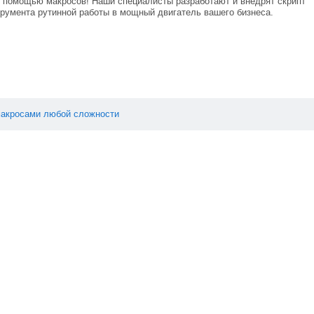
 помощью макросов! Наши специалисты разработают и внедрят скрипт
трумента рутинной работы в мощный двигатель вашего бизнеса.
акросами
любой
сложности