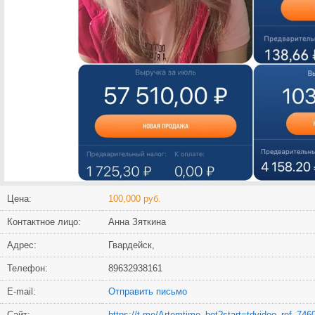
Цена:
100,000 руб.
Контактное лицо:
Анна Зяткина
Адрес:
Гвардейск,
Телефон:
89632938161
Е-mail:
Отправить письмо
Сайт:
https://t.me/Artemtime_bot?start=tdvideo_ref_74